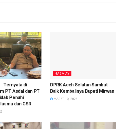
HABA AY
 : Ternyata di
DPRK Aceh Selatan Sambut
am PT Asdal dan PT
Baik Kembalinya Bupati Mirwan
idak Penuhi
MARET 10, 2026
Plasma dan CSR
26