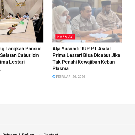
HABA AY
ng Langkah Pansus
Alja Yusnadi : IUP PT Asdal
elatan Cabut Izin
Prima Lestari Bisa Dicabut Jika
ima Lestari
Tak Penuhi Kewajiban Kebun
Plasma
6
FEBRUARI 26, 2026
Privacy & Policy
Contact