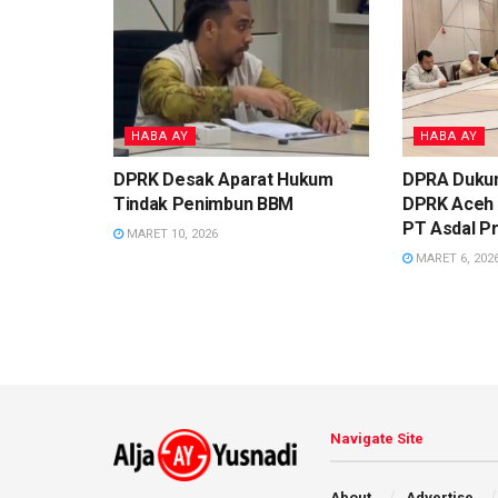
HABA AY
HABA AY
DPRK Desak Aparat Hukum
DPRA Duku
Tindak Penimbun BBM
DPRK Aceh S
PT Asdal Pr
MARET 10, 2026
MARET 6, 202
Navigate Site
About
Advertise