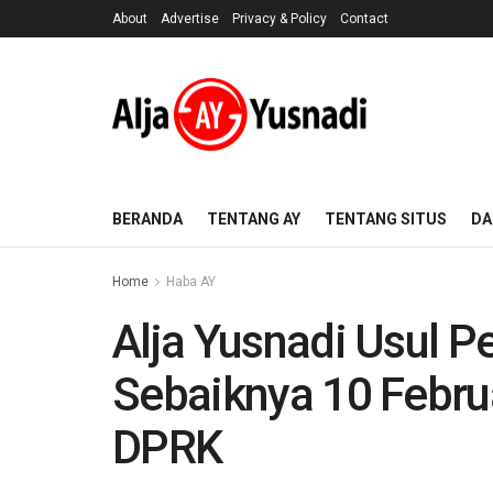
About
Advertise
Privacy & Policy
Contact
BERANDA
TENTANG AY
TENTANG SITUS
DA
Home
Haba AY
Alja Yusnadi Usul P
Sebaiknya 10 Febru
DPRK