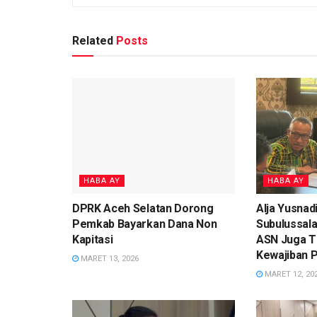
Related
Posts
HABA AY
HABA AY
DPRK Aceh Selatan Dorong
Alja Yusnadi
Pemkab Bayarkan Dana Non
Subulussal
Kapitasi
ASN Juga T
Kewajiban 
MARET 13, 2026
MARET 12, 20