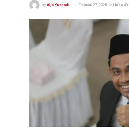
by
Alja Yusnadi
Februari 27, 2025
in
Haba AY