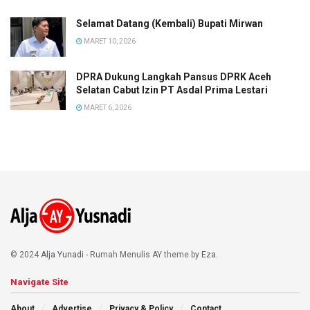
Selamat Datang (Kembali) Bupati Mirwan
MARET 10, 2026
DPRA Dukung Langkah Pansus DPRK Aceh
Selatan Cabut Izin PT Asdal Prima Lestari
MARET 6, 2026
© 2024
Alja Yunadi
- Rumah Menulis AY theme by
Eza
.
Navigate Site
About
Advertise
Privacy & Policy
Contact