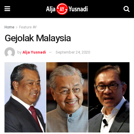
Home
Feature AY
Gejolak Malaysia
by
Alja Yusnadi
September 24, 2020