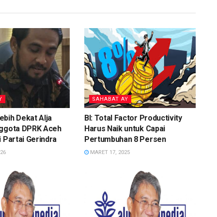
Y
SAHABAT AY
bih Dekat Alja
BI: Total Factor Productivity
nggota DPRK Aceh
Harus Naik untuk Capai
i Partai Gerindra
Pertumbuhan 8 Persen
026
MARET 17, 2025