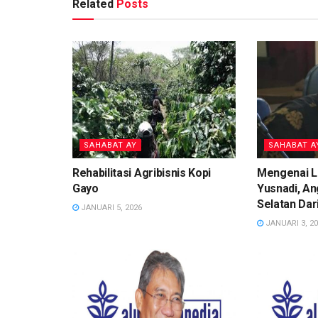
Related
Posts
SAHABAT AY
SAHABAT A
Rehabilitasi Agribisnis Kopi
Mengenai Le
Gayo
Yusnadi, A
Selatan Dar
JANUARI 5, 2026
JANUARI 3, 2