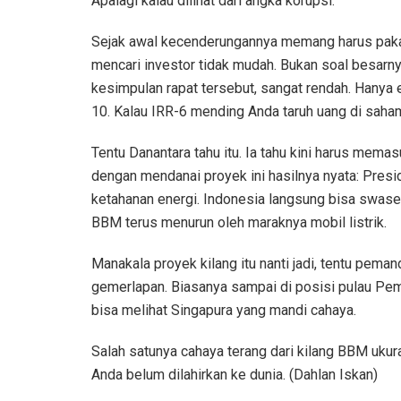
Apalagi kalau dilihat dari angka korupsi.
Sejak awal kecenderungannya memang harus pakai 
mencari investor tidak mudah. Bukan soal besarnya 
kesimpulan rapat tersebut, sangat rendah. Hanya e
10. Kalau IRR-6 mending Anda taruh uang di saham
Tentu Danantara tahu itu. Ia tahu kini harus memas
dengan mendanai proyek ini hasilnya nyata: Pre
ketahanan energi. Indonesia langsung bisa swas
BBM terus menurun oleh maraknya mobil listrik.
Manakala proyek kilang itu nanti jadi, tentu pema
gemerlapan. Biasanya sampai di posisi pulau Pemp
bisa melihat Singapura yang mandi cahaya.
Salah satunya cahaya terang dari kilang BBM uku
Anda belum dilahirkan ke dunia. (Dahlan Iskan)