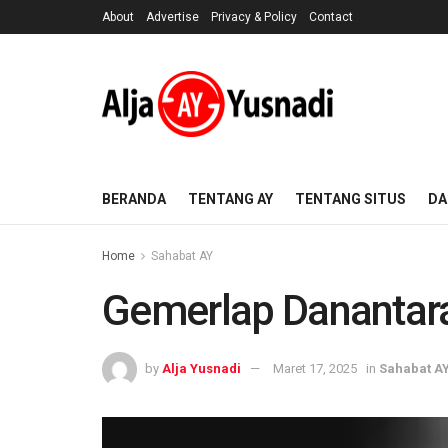
About
Advertise
Privacy & Policy
Contact
BERANDA
TENTANG AY
TENTANG SITUS
DA
Home
Sahabat AY
Gemerlap Danantar
by
Alja Yusnadi
Maret 17, 2025
in
Sahabat A