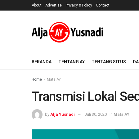
About
Advertise
Privacy & Policy
Contact
BERANDA
TENTANG AY
TENTANG SITUS
DA
Home
Mata AY
Transmisi Lokal S
by
Alja Yusnadi
Juli 30, 2020
in
Mata AY