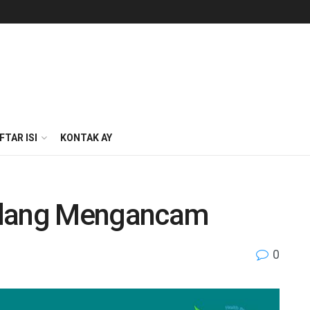
FTAR ISI
KONTAK AY
edang Mengancam
0