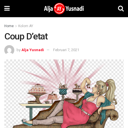
Home
Kolom AY
Coup D’etat
by
Alja Yusnadi
Februari 7, 2021